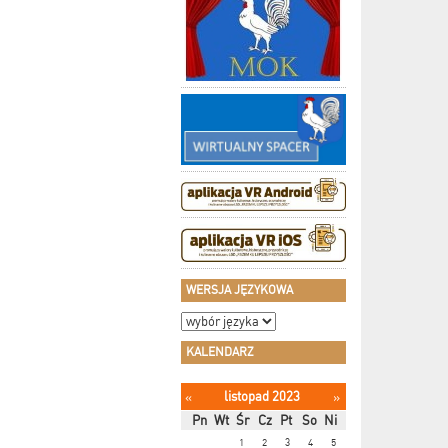
WERSJA JĘZYKOWA
KALENDARZ
listopad 2023
«
»
Pn
Wt
Śr
Cz
Pt
So
Ni
1
2
3
4
5