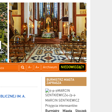
A-
A+
Archiwum
NIEDOWIDZĄCY
BURMISTRZ MIASTA
ZAPRASZA
LICZNEJ IM. A.
MARCIN SENTKIEWICZ
Przyjęcia interesantów:
Burmistrz Miasta Stoczek