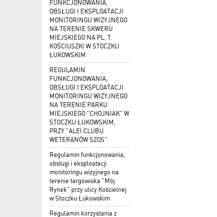
FUNKCJONOWANIA,
OBSŁUGI I EKSPLOATACJI
MONITORINGU WIZYJNEGO
NA TERENIE SKWERU
MIEJSKIEGO NA PL. T.
KOŚCIUSZKI W STOCZKU
ŁUKOWSKIM
REGULAMIN
FUNKCJONOWANIA,
OBSŁUGI I EKSPLOATACJI
MONITORINGU WIZYJNEGO
NA TERENIE PARKU
MIEJSKIEGO "CHOJNIAK" W
STOCZKU ŁUKOWSKIM,
PRZY "ALEI CLUBU
WETERANÓW SZOS"
Regulamin funkcjonowania,
obsługi i eksploatacji
monitoringu wizyjnego na
terenie targowiska "Mój
Rynek" przy ulicy Kościelnej
w Stoczku Łukowskim
Regulamin korzystania z