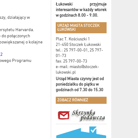
Łukowski przyjmuje
interesantów w
każdy wtorek
w godzinach 8.00 - 9.00.
zy, działający w
URZĄD MIASTA STOCZEK
ersytetu Harvarda.
ŁUKOWSKI
ęp do połączonych
Plac T. Kościuszki 1
powiększanej o kolejne
21-450 Stoczek Łukowski
tel.: 25 797-00-01, 25 797-
_2
01-73
odowego Programu
fax: 25 797-00-73
e-mail:
miasto@stoczek-
lukowski.pl
Urząd Miasta czynny jest od
poniedziałku do piątku w
godzinach od 7.30 do 15.30
ZOBACZ RÓWNIEŻ