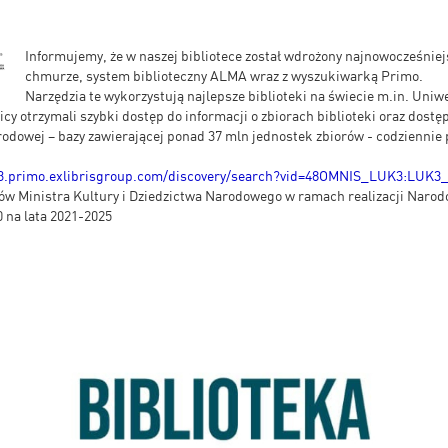
Informujemy, że w naszej bibliotece został wdrożony najnowocześniejs
chmurze, system biblioteczny ALMA wraz z wyszukiwarką Primo.
Narzędzia te wykorzystują najlepsze biblioteki na świecie m.in. Uniw
icy otrzymali szybki dostęp do informacji o zbiorach biblioteki oraz dost
rodowej – bazy zawierającej ponad 37 mln jednostek zbiorów - codziennie 
i3.primo.exlibrisgroup.com/discovery/search?vid=48OMNIS_LUK3:LUK3
ów Ministra Kultury i Dziedzictwa Narodowego w ramach realizacji Nar
 na lata 2021-2025