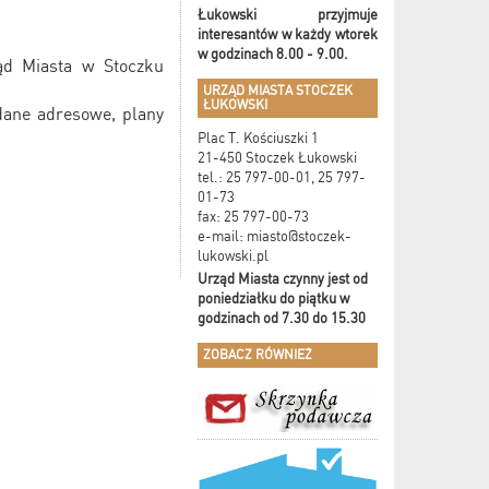
Łukowski przyjmuje
interesantów w
każdy wtorek
w godzinach 8.00 - 9.00.
ząd Miasta w Stoczku
URZĄD MIASTA STOCZEK
ŁUKOWSKI
dane adresowe, plany
Plac T. Kościuszki 1
21-450 Stoczek Łukowski
tel.: 25 797-00-01, 25 797-
01-73
fax: 25 797-00-73
e-mail:
miasto@stoczek-
lukowski.pl
Urząd Miasta czynny jest od
poniedziałku do piątku w
godzinach od 7.30 do 15.30
ZOBACZ RÓWNIEŻ