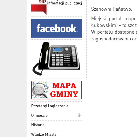
Szanowni Państwo,
Miejski portal mapo
Łukowskim) - to szc
W portalu dostępne 
zagospodarowania or
Burmis
/-/ Marc
Przetargi i ogłoszenia
O mieście
Historia
Władze Miasta