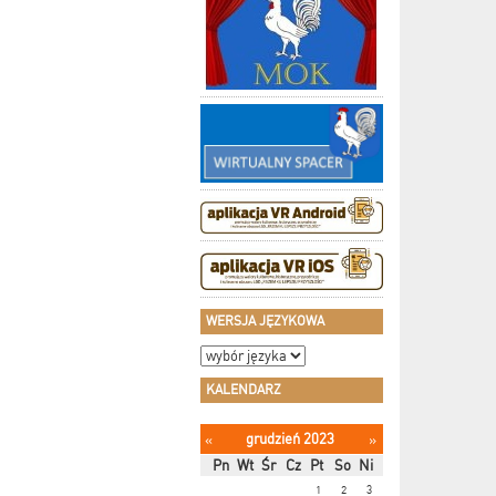
WERSJA JĘZYKOWA
KALENDARZ
grudzień 2023
«
»
Pn
Wt
Śr
Cz
Pt
So
Ni
1
2
3