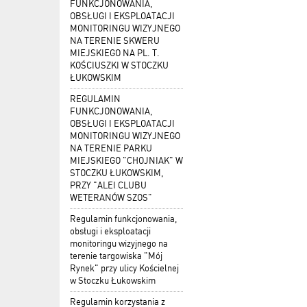
FUNKCJONOWANIA,
OBSŁUGI I EKSPLOATACJI
MONITORINGU WIZYJNEGO
NA TERENIE SKWERU
MIEJSKIEGO NA PL. T.
KOŚCIUSZKI W STOCZKU
ŁUKOWSKIM
REGULAMIN
FUNKCJONOWANIA,
OBSŁUGI I EKSPLOATACJI
MONITORINGU WIZYJNEGO
NA TERENIE PARKU
MIEJSKIEGO "CHOJNIAK" W
STOCZKU ŁUKOWSKIM,
PRZY "ALEI CLUBU
WETERANÓW SZOS"
Regulamin funkcjonowania,
obsługi i eksploatacji
monitoringu wizyjnego na
terenie targowiska "Mój
Rynek" przy ulicy Kościelnej
w Stoczku Łukowskim
Regulamin korzystania z