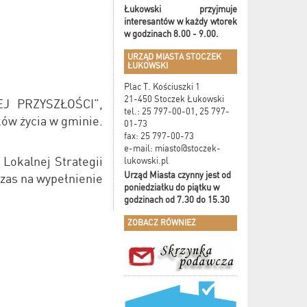
Łukowski przyjmuje
interesantów w
każdy wtorek
w godzinach 8.00 - 9.00.
URZĄD MIASTA STOCZEK
ŁUKOWSKI
Plac T. Kościuszki 1
21-450 Stoczek Łukowski
EJ PRZYSZŁOŚCI”,
tel.: 25 797-00-01, 25 797-
ków życia w gminie.
01-73
fax: 25 797-00-73
e-mail:
miasto@stoczek-
Lokalnej Strategii
lukowski.pl
Urząd Miasta czynny jest od
zas na wypełnienie
poniedziałku do piątku w
godzinach od 7.30 do 15.30
ZOBACZ RÓWNIEŻ